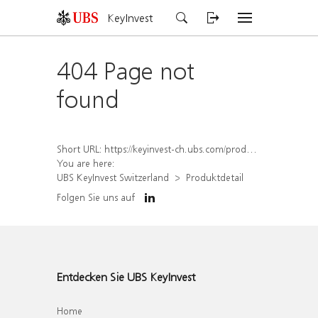
KeyInvest
404 Page not
found
Short URL:
https://keyinvest-ch.ubs.com/produkt/detail/index/isin/CH1562158928
You are here:
UBS KeyInvest Switzerland
Produktdetail
Folgen Sie uns auf
Entdecken Sie UBS KeyInvest
Home