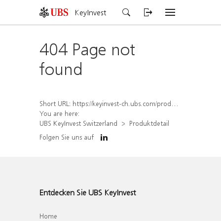
KeyInvest
404 Page not
found
Short URL:
https://keyinvest-ch.ubs.com/produkt/detail/index/isin/CH1562159090
You are here:
UBS KeyInvest Switzerland
Produktdetail
Folgen Sie uns auf
Entdecken Sie UBS KeyInvest
Home