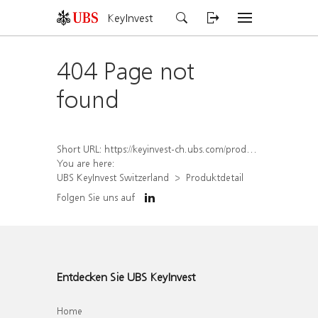
KeyInvest
404 Page not
found
Short URL:
https://keyinvest-ch.ubs.com/produkt/detail/index/isin/CH1562159322
You are here:
UBS KeyInvest Switzerland
Produktdetail
Folgen Sie uns auf
Entdecken Sie UBS KeyInvest
Home