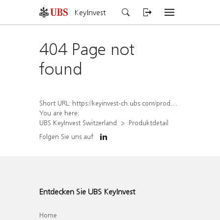
KeyInvest
404 Page not
found
Short URL:
https://keyinvest-ch.ubs.com/produkt/detail/index/isin/CH1562159330
You are here:
UBS KeyInvest Switzerland
Produktdetail
Folgen Sie uns auf
Entdecken Sie UBS KeyInvest
Home