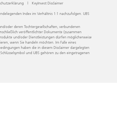
chutzerklärung
|
KeyInvest Disclaimer
undeliegenden Index im Verhältnis 1:1 nachzufolgen. UBS
und/oder deren Tochtergesellschaften, verbundenen
inschließlich veröffentlichter Dokumente (zusammen
 Produkte und/oder Dienstleistungen dürfen möglicherweise
ieren, wenn Sie handeln möchten. Im Falle eines
bedingungen haben die in diesem Disclaimer dargelegten
 Schlüsselsymbol und UBS gehören zu den eingetragenen