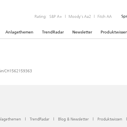
Rating:
S&P A+
|
Moody’s Aa2
|
Fitch AA
Sp
Anlagethemen
TrendRadar
Newsletter
Produktwisse
x/isin/CH1562159363
lagethemen
|
TrendRadar
|
Blog & Newsletter
|
Produktwissen
|