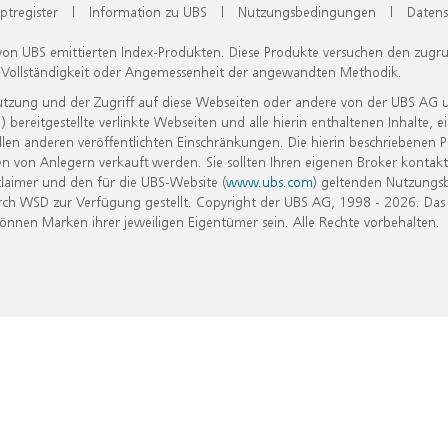
ptregister
|
Information zu UBS
|
Nutzungsbedingungen
|
Datens
 von UBS emittierten Index-Produkten. Diese Produkte versuchen den zugr
, Vollständigkeit oder Angemessenheit der angewandten Methodik.
Nutzung und der Zugriff auf diese Webseiten oder andere von der UBS AG 
eitgestellte verlinkte Webseiten und alle hierin enthaltenen Inhalte, e
allen anderen veröffentlichten Einschränkungen. Die hierin beschriebenen
n von Anlegern verkauft werden. Sie sollten Ihren eigenen Broker kontakt
laimer und den für die UBS-Website (
www.ubs.com
) geltenden Nutzungs
h WSD zur Verfügung gestellt. Copyright der UBS AG, 1998 - 2026. Das
nen Marken ihrer jeweiligen Eigentümer sein. Alle Rechte vorbehalten.