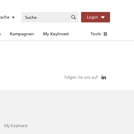
rache
Login
n
Kampagnen
My KeyInvest
Tools
Folgen Sie uns auf
My KeyInvest