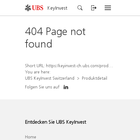
KeyInvest
404 Page not
found
Short URL:
https://keyinvest-ch.ubs.com/produkt/detail/index/isin/CH1562159397
You are here:
UBS KeyInvest Switzerland
Produktdetail
Folgen Sie uns auf
Entdecken Sie UBS KeyInvest
Home