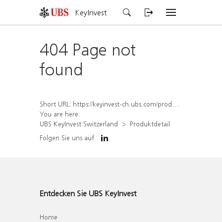
KeyInvest
404 Page not
found
Short URL:
https://keyinvest-ch.ubs.com/produkt/detail/index/isin/CH1562159553
You are here:
UBS KeyInvest Switzerland
Produktdetail
Folgen Sie uns auf
Entdecken Sie UBS KeyInvest
Home