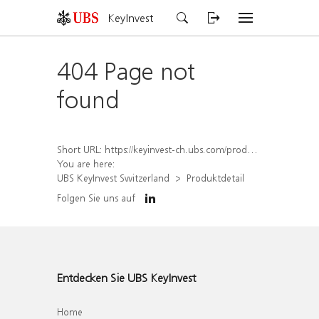
KeyInvest
404 Page not
found
Short URL:
https://keyinvest-ch.ubs.com/produkt/detail/index/isin/CH1562159561
You are here:
UBS KeyInvest Switzerland
Produktdetail
Folgen Sie uns auf
Entdecken Sie UBS KeyInvest
Home