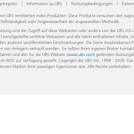
ptregister
|
Information zu UBS
|
Nutzungsbedingungen
|
Datens
 von UBS emittierten Index-Produkten. Diese Produkte versuchen den zugr
, Vollständigkeit oder Angemessenheit der angewandten Methodik.
Nutzung und der Zugriff auf diese Webseiten oder andere von der UBS AG 
eitgestellte verlinkte Webseiten und alle hierin enthaltenen Inhalte, e
allen anderen veröffentlichten Einschränkungen. Die hierin beschriebenen
n von Anlegern verkauft werden. Sie sollten Ihren eigenen Broker kontakt
laimer und den für die UBS-Website (
www.ubs.com
) geltenden Nutzungs
h WSD zur Verfügung gestellt. Copyright der UBS AG, 1998 - 2026. Das
nen Marken ihrer jeweiligen Eigentümer sein. Alle Rechte vorbehalten.