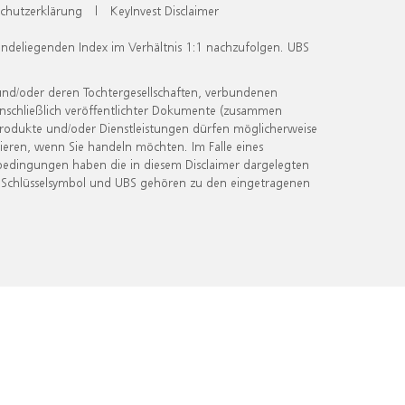
chutzerklärung
|
KeyInvest Disclaimer
undeliegenden Index im Verhältnis 1:1 nachzufolgen. UBS
und/oder deren Tochtergesellschaften, verbundenen
inschließlich veröffentlichter Dokumente (zusammen
 Produkte und/oder Dienstleistungen dürfen möglicherweise
ieren, wenn Sie handeln möchten. Im Falle eines
bedingungen haben die in diesem Disclaimer dargelegten
 Schlüsselsymbol und UBS gehören zu den eingetragenen