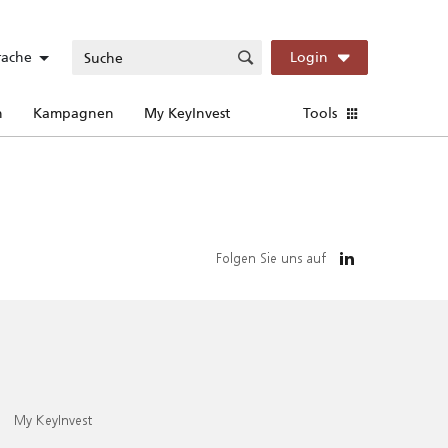
rache
Login
n
Kampagnen
My KeyInvest
Tools
Folgen Sie uns auf
My KeyInvest