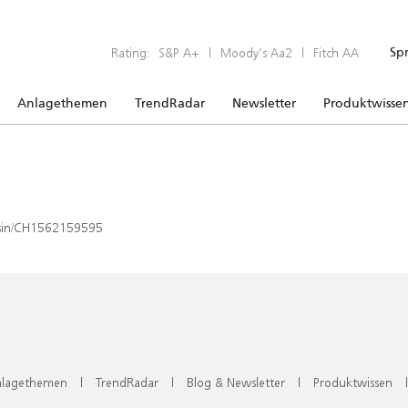
Rating:
S&P A+
|
Moody’s Aa2
|
Fitch AA
Sp
Anlagethemen
TrendRadar
Newsletter
Produktwisse
x/isin/CH1562159595
lagethemen
|
TrendRadar
|
Blog & Newsletter
|
Produktwissen
|