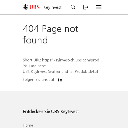
KeyInvest
404 Page not
found
Short URL:
https://keyinvest-ch.ubs.com/produkt/detail/index/isin/CH1562159686
You are here:
UBS KeyInvest Switzerland
Produktdetail
Folgen Sie uns auf
Entdecken Sie UBS KeyInvest
Home