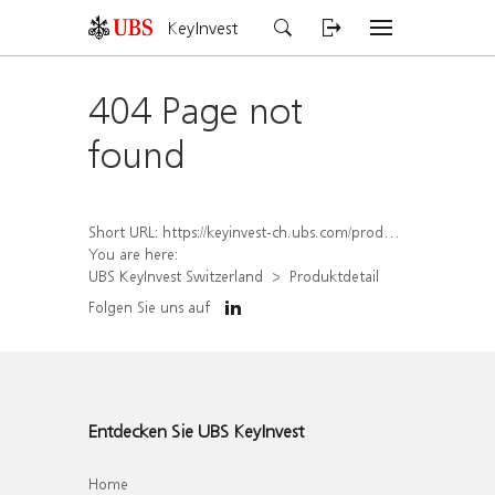
KeyInvest
404 Page not
found
Short URL:
https://keyinvest-ch.ubs.com/produkt/detail/index/isin/CH1562159702
You are here:
UBS KeyInvest Switzerland
Produktdetail
Folgen Sie uns auf
Entdecken Sie UBS KeyInvest
Home