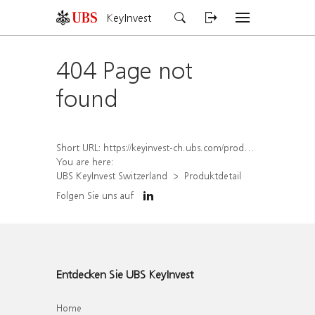
KeyInvest
404 Page not
found
Short URL:
https://keyinvest-ch.ubs.com/produkt/detail/index/isin/CH1562159777
You are here:
UBS KeyInvest Switzerland
Produktdetail
Folgen Sie uns auf
Entdecken Sie UBS KeyInvest
Home