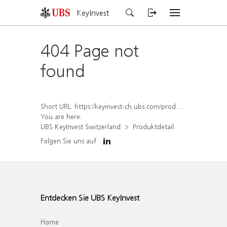
KeyInvest
404 Page not
found
Short URL:
https://keyinvest-ch.ubs.com/produkt/detail/index/isin/CH1562159900
You are here:
UBS KeyInvest Switzerland
Produktdetail
Folgen Sie uns auf
Entdecken Sie UBS KeyInvest
Home