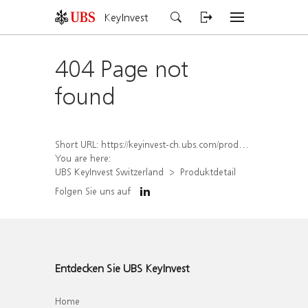
KeyInvest
404 Page not
found
Short URL:
https://keyinvest-ch.ubs.com/produkt/detail/index/isin/CH1562160023
You are here:
UBS KeyInvest Switzerland
Produktdetail
Folgen Sie uns auf
Entdecken Sie UBS KeyInvest
Home