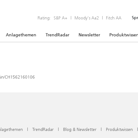
Rating:
S&P A+
|
Moody’s Aa2
|
Fitch AA
Sp
Anlagethemen
TrendRadar
Newsletter
Produktwisse
x/isin/CH1562160106
lagethemen
|
TrendRadar
|
Blog & Newsletter
|
Produktwissen
|