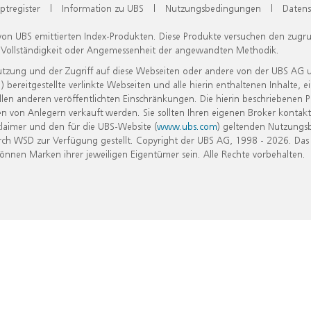
ptregister
|
Information zu UBS
|
Nutzungsbedingungen
|
Datens
 von UBS emittierten Index-Produkten. Diese Produkte versuchen den zugr
, Vollständigkeit oder Angemessenheit der angewandten Methodik.
Nutzung und der Zugriff auf diese Webseiten oder andere von der UBS AG 
eitgestellte verlinkte Webseiten und alle hierin enthaltenen Inhalte, e
allen anderen veröffentlichten Einschränkungen. Die hierin beschriebenen
n von Anlegern verkauft werden. Sie sollten Ihren eigenen Broker kontakt
laimer und den für die UBS-Website (
www.ubs.com
) geltenden Nutzungs
h WSD zur Verfügung gestellt. Copyright der UBS AG, 1998 - 2026. Das
nen Marken ihrer jeweiligen Eigentümer sein. Alle Rechte vorbehalten.