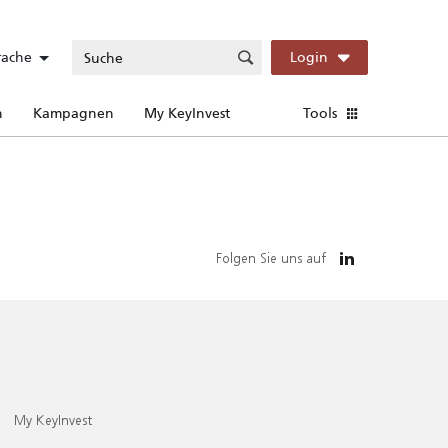
rache
Login
n
Kampagnen
My KeyInvest
Tools
Folgen Sie uns auf
My KeyInvest