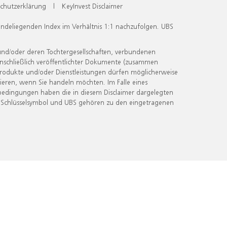
chutzerklärung
|
KeyInvest Disclaimer
undeliegenden Index im Verhältnis 1:1 nachzufolgen. UBS
und/oder deren Tochtergesellschaften, verbundenen
inschließlich veröffentlichter Dokumente (zusammen
 Produkte und/oder Dienstleistungen dürfen möglicherweise
ieren, wenn Sie handeln möchten. Im Falle eines
bedingungen haben die in diesem Disclaimer dargelegten
 Schlüsselsymbol und UBS gehören zu den eingetragenen