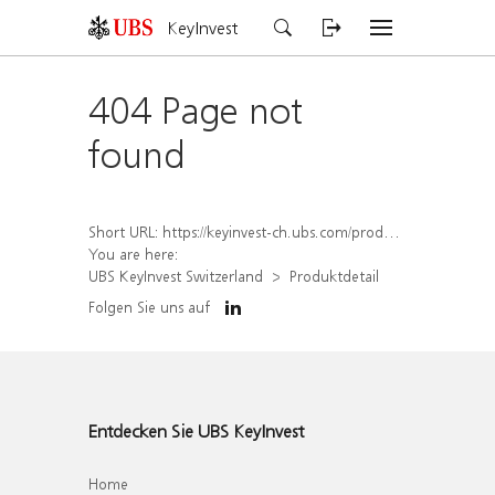
KeyInvest
404 Page not
found
Short URL:
https://keyinvest-ch.ubs.com/produkt/detail/index/isin/CH1562160114
You are here:
UBS KeyInvest Switzerland
Produktdetail
Folgen Sie uns auf
Entdecken Sie UBS KeyInvest
Home