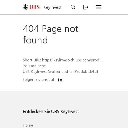
KeyInvest
404 Page not
found
Short URL:
https://keyinvest-ch.ubs.com/produkt/detail/index/isin/CH1562160429
You are here:
UBS KeyInvest Switzerland
Produktdetail
Folgen Sie uns auf
Entdecken Sie UBS KeyInvest
Home