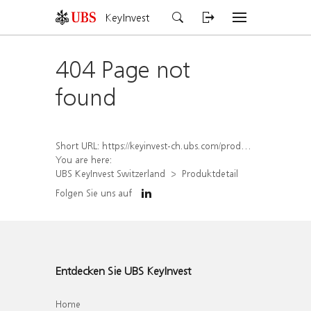
KeyInvest
404 Page not
found
Short URL:
https://keyinvest-ch.ubs.com/produkt/detail/index/isin/CH1562160528
You are here:
UBS KeyInvest Switzerland
Produktdetail
Folgen Sie uns auf
Entdecken Sie UBS KeyInvest
Home