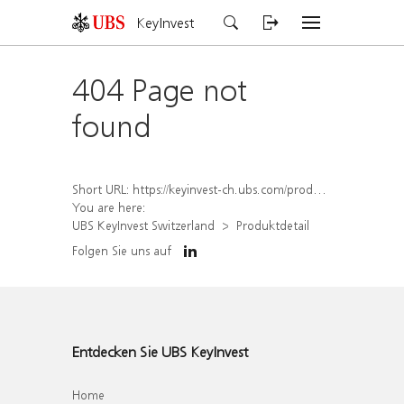
KeyInvest
404 Page not
found
Short URL:
https://keyinvest-ch.ubs.com/produkt/detail/index/isin/CH1562160569
You are here:
UBS KeyInvest Switzerland
Produktdetail
Folgen Sie uns auf
Entdecken Sie UBS KeyInvest
Home