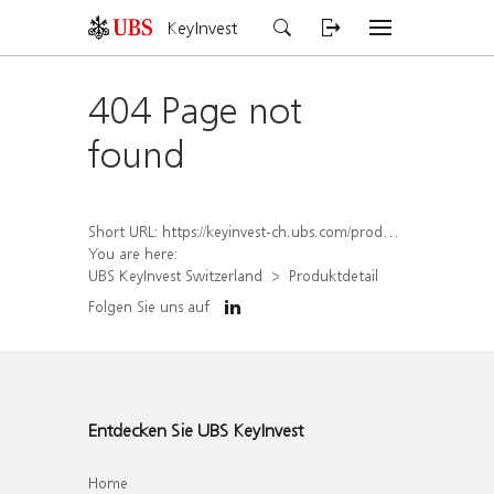
KeyInvest
404 Page not
found
Short URL:
https://keyinvest-ch.ubs.com/produkt/detail/index/isin/CH1562160692
You are here:
UBS KeyInvest Switzerland
Produktdetail
Folgen Sie uns auf
Entdecken Sie UBS KeyInvest
Home