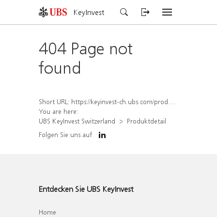
KeyInvest
404 Page not
found
Short URL:
https://keyinvest-ch.ubs.com/produkt/detail/index/isin/CH1562160700
You are here:
UBS KeyInvest Switzerland
Produktdetail
Folgen Sie uns auf
Entdecken Sie UBS KeyInvest
Home