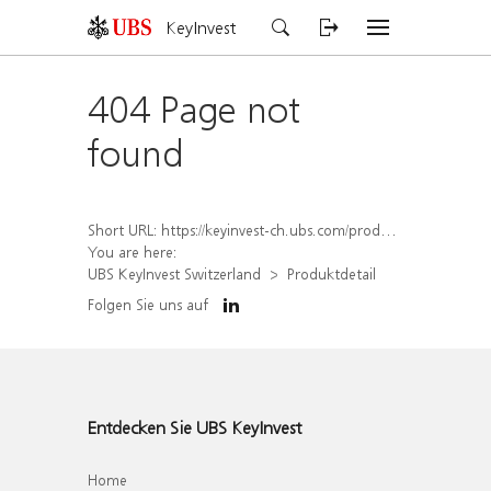
KeyInvest
404 Page not
found
Short URL:
https://keyinvest-ch.ubs.com/produkt/detail/index/isin/CH1562160825
You are here:
UBS KeyInvest Switzerland
Produktdetail
Folgen Sie uns auf
Entdecken Sie UBS KeyInvest
Home