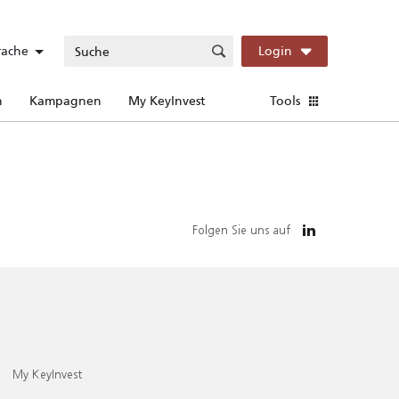
rache
Login
n
Kampagnen
My KeyInvest
Tools
Folgen Sie uns auf
My KeyInvest