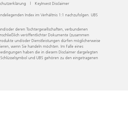
chutzerklärung
|
KeyInvest Disclaimer
undeliegenden Index im Verhältnis 1:1 nachzufolgen. UBS
und/oder deren Tochtergesellschaften, verbundenen
inschließlich veröffentlichter Dokumente (zusammen
 Produkte und/oder Dienstleistungen dürfen möglicherweise
ieren, wenn Sie handeln möchten. Im Falle eines
bedingungen haben die in diesem Disclaimer dargelegten
 Schlüsselsymbol und UBS gehören zu den eingetragenen