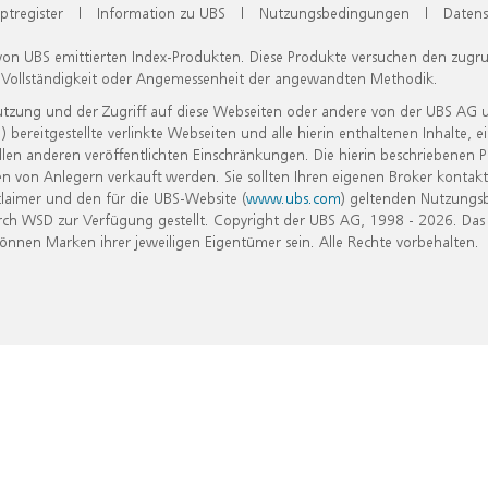
ptregister
|
Information zu UBS
|
Nutzungsbedingungen
|
Datens
 von UBS emittierten Index-Produkten. Diese Produkte versuchen den zugr
, Vollständigkeit oder Angemessenheit der angewandten Methodik.
Nutzung und der Zugriff auf diese Webseiten oder andere von der UBS AG 
eitgestellte verlinkte Webseiten und alle hierin enthaltenen Inhalte, e
allen anderen veröffentlichten Einschränkungen. Die hierin beschriebenen
n von Anlegern verkauft werden. Sie sollten Ihren eigenen Broker kontakt
laimer und den für die UBS-Website (
www.ubs.com
) geltenden Nutzungs
h WSD zur Verfügung gestellt. Copyright der UBS AG, 1998 - 2026. Das
nen Marken ihrer jeweiligen Eigentümer sein. Alle Rechte vorbehalten.