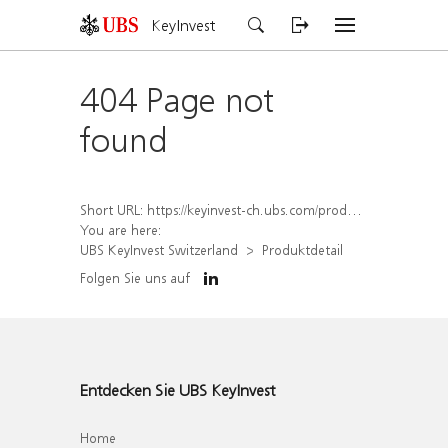
KeyInvest
404 Page not
found
Short URL:
https://keyinvest-ch.ubs.com/produkt/detail/index/isin/CH1562160957
You are here:
UBS KeyInvest Switzerland
Produktdetail
Folgen Sie uns auf
Entdecken Sie UBS KeyInvest
Home