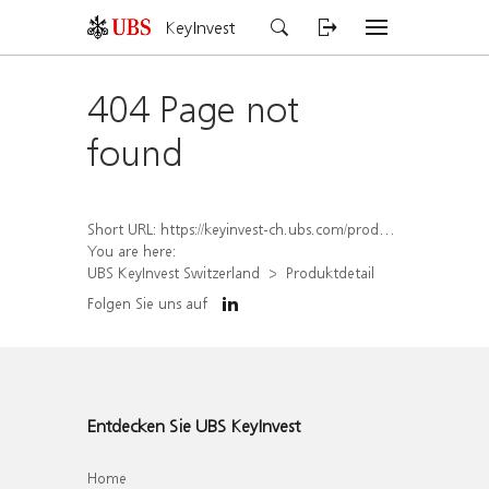
KeyInvest
404 Page not
found
Short URL:
https://keyinvest-ch.ubs.com/produkt/detail/index/isin/CH1562161039
You are here:
UBS KeyInvest Switzerland
Produktdetail
Folgen Sie uns auf
Entdecken Sie UBS KeyInvest
Home