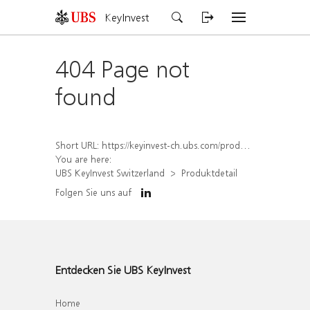
KeyInvest
404 Page not
found
Short URL:
https://keyinvest-ch.ubs.com/produkt/detail/index/isin/CH1562161146
You are here:
UBS KeyInvest Switzerland
Produktdetail
Folgen Sie uns auf
Entdecken Sie UBS KeyInvest
Home