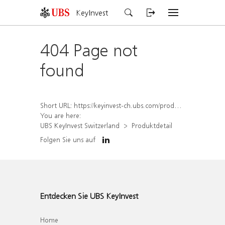
KeyInvest
404 Page not
found
Short URL:
https://keyinvest-ch.ubs.com/produkt/detail/index/isin/CH1562161195
You are here:
UBS KeyInvest Switzerland
Produktdetail
Folgen Sie uns auf
Entdecken Sie UBS KeyInvest
Home