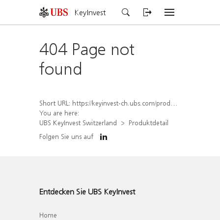
KeyInvest
404 Page not
found
Short URL:
https://keyinvest-ch.ubs.com/produkt/detail/index/isin/CH1562161443
You are here:
UBS KeyInvest Switzerland
Produktdetail
Folgen Sie uns auf
Entdecken Sie UBS KeyInvest
Home