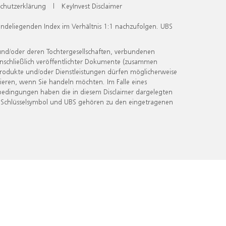
chutzerklärung
|
KeyInvest Disclaimer
undeliegenden Index im Verhältnis 1:1 nachzufolgen. UBS
und/oder deren Tochtergesellschaften, verbundenen
inschließlich veröffentlichter Dokumente (zusammen
 Produkte und/oder Dienstleistungen dürfen möglicherweise
ieren, wenn Sie handeln möchten. Im Falle eines
bedingungen haben die in diesem Disclaimer dargelegten
 Schlüsselsymbol und UBS gehören zu den eingetragenen