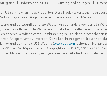
ptregister
|
Information zu UBS
|
Nutzungsbedingungen
|
Datens
 von UBS emittierten Index-Produkten. Diese Produkte versuchen den zugr
, Vollständigkeit oder Angemessenheit der angewandten Methodik.
Nutzung und der Zugriff auf diese Webseiten oder andere von der UBS AG 
eitgestellte verlinkte Webseiten und alle hierin enthaltenen Inhalte, e
allen anderen veröffentlichten Einschränkungen. Die hierin beschriebenen
n von Anlegern verkauft werden. Sie sollten Ihren eigenen Broker kontakt
laimer und den für die UBS-Website (
www.ubs.com
) geltenden Nutzungs
h WSD zur Verfügung gestellt. Copyright der UBS AG, 1998 - 2026. Das
nen Marken ihrer jeweiligen Eigentümer sein. Alle Rechte vorbehalten.