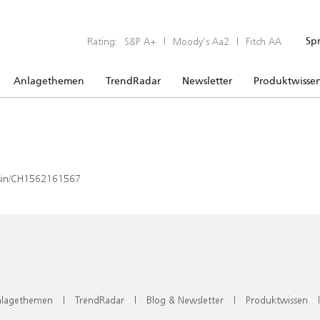
Rating:
S&P A+
|
Moody’s Aa2
|
Fitch AA
Sp
Anlagethemen
TrendRadar
Newsletter
Produktwisse
x/isin/CH1562161567
lagethemen
|
TrendRadar
|
Blog & Newsletter
|
Produktwissen
|