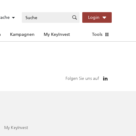
rache
Login
n
Kampagnen
My KeyInvest
Tools
Folgen Sie uns auf
My KeyInvest