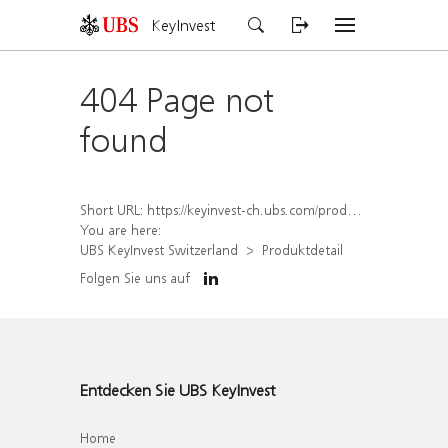
KeyInvest
404 Page not
found
Short URL:
https://keyinvest-ch.ubs.com/produkt/detail/index/isin/CH1562161757
You are here:
UBS KeyInvest Switzerland
Produktdetail
Folgen Sie uns auf
Entdecken Sie UBS KeyInvest
Home