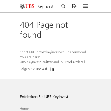
KeyInvest
404 Page not
found
Short URL:
https://keyinvest-ch.ubs.com/produkt/detail/index/isin/CH1562161781
You are here:
UBS KeyInvest Switzerland
Produktdetail
Folgen Sie uns auf
Entdecken Sie UBS KeyInvest
Home