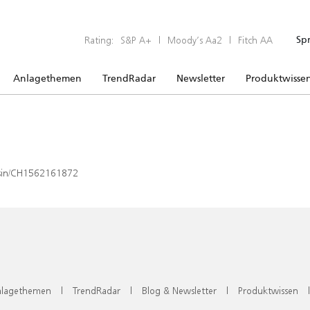
Rating:
S&P A+
|
Moody’s Aa2
|
Fitch AA
Sp
Anlagethemen
TrendRadar
Newsletter
Produktwisse
x/isin/CH1562161872
lagethemen
|
TrendRadar
|
Blog & Newsletter
|
Produktwissen
|