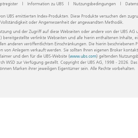
ptregister
|
Information zu UBS
|
Nutzungsbedingungen
|
Datens
 von UBS emittierten Index-Produkten. Diese Produkte versuchen den zugr
, Vollständigkeit oder Angemessenheit der angewandten Methodik.
Nutzung und der Zugriff auf diese Webseiten oder andere von der UBS AG 
eitgestellte verlinkte Webseiten und alle hierin enthaltenen Inhalte, e
allen anderen veröffentlichten Einschränkungen. Die hierin beschriebenen
n von Anlegern verkauft werden. Sie sollten Ihren eigenen Broker kontakt
laimer und den für die UBS-Website (
www.ubs.com
) geltenden Nutzungs
h WSD zur Verfügung gestellt. Copyright der UBS AG, 1998 - 2026. Das
nen Marken ihrer jeweiligen Eigentümer sein. Alle Rechte vorbehalten.