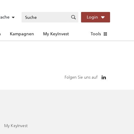
rache
Login
n
Kampagnen
My KeyInvest
Tools
Folgen Sie uns auf
My KeyInvest