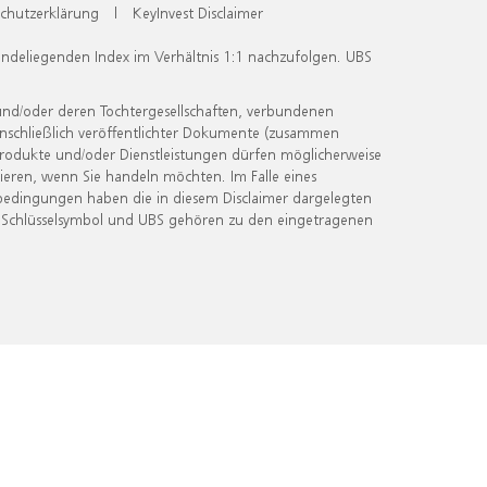
chutzerklärung
|
KeyInvest Disclaimer
undeliegenden Index im Verhältnis 1:1 nachzufolgen. UBS
und/oder deren Tochtergesellschaften, verbundenen
inschließlich veröffentlichter Dokumente (zusammen
 Produkte und/oder Dienstleistungen dürfen möglicherweise
ieren, wenn Sie handeln möchten. Im Falle eines
bedingungen haben die in diesem Disclaimer dargelegten
 Schlüsselsymbol und UBS gehören zu den eingetragenen