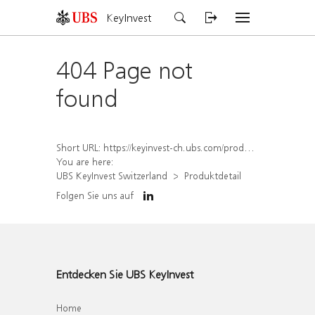
KeyInvest
404 Page not
found
Short URL:
https://keyinvest-ch.ubs.com/produkt/detail/index/isin/CH1562162094
You are here:
UBS KeyInvest Switzerland
Produktdetail
Folgen Sie uns auf
Entdecken Sie UBS KeyInvest
Home