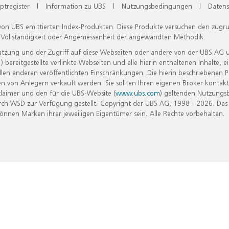
ptregister
|
Information zu UBS
|
Nutzungsbedingungen
|
Datens
 von UBS emittierten Index-Produkten. Diese Produkte versuchen den zugr
, Vollständigkeit oder Angemessenheit der angewandten Methodik.
Nutzung und der Zugriff auf diese Webseiten oder andere von der UBS AG 
eitgestellte verlinkte Webseiten und alle hierin enthaltenen Inhalte, e
allen anderen veröffentlichten Einschränkungen. Die hierin beschriebenen
n von Anlegern verkauft werden. Sie sollten Ihren eigenen Broker kontakt
laimer und den für die UBS-Website (
www.ubs.com
) geltenden Nutzungs
h WSD zur Verfügung gestellt. Copyright der UBS AG, 1998 - 2026. Das
nen Marken ihrer jeweiligen Eigentümer sein. Alle Rechte vorbehalten.