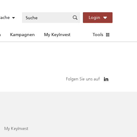
rache
Login
n
Kampagnen
My KeyInvest
Tools
Folgen Sie uns auf
My KeyInvest