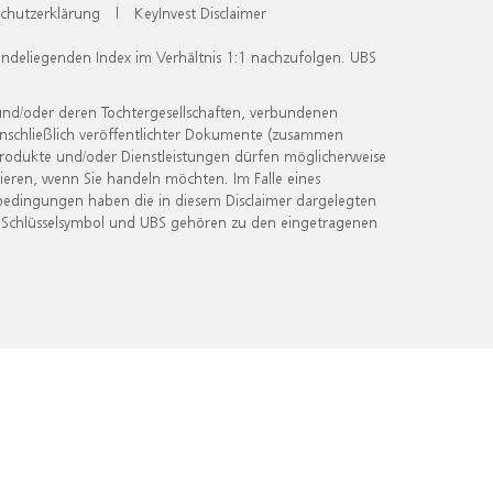
chutzerklärung
|
KeyInvest Disclaimer
undeliegenden Index im Verhältnis 1:1 nachzufolgen. UBS
und/oder deren Tochtergesellschaften, verbundenen
inschließlich veröffentlichter Dokumente (zusammen
 Produkte und/oder Dienstleistungen dürfen möglicherweise
ieren, wenn Sie handeln möchten. Im Falle eines
bedingungen haben die in diesem Disclaimer dargelegten
 Schlüsselsymbol und UBS gehören zu den eingetragenen