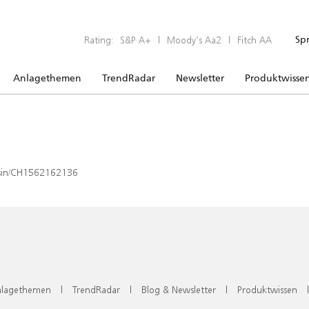
Rating:
S&P A+
|
Moody’s Aa2
|
Fitch AA
Sp
Anlagethemen
TrendRadar
Newsletter
Produktwisse
x/isin/CH1562162136
lagethemen
|
TrendRadar
|
Blog & Newsletter
|
Produktwissen
|