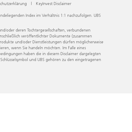
chutzerklärung
|
KeyInvest Disclaimer
undeliegenden Index im Verhältnis 1:1 nachzufolgen. UBS
und/oder deren Tochtergesellschaften, verbundenen
inschließlich veröffentlichter Dokumente (zusammen
 Produkte und/oder Dienstleistungen dürfen möglicherweise
ieren, wenn Sie handeln möchten. Im Falle eines
bedingungen haben die in diesem Disclaimer dargelegten
 Schlüsselsymbol und UBS gehören zu den eingetragenen