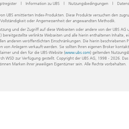
ptregister
|
Information zu UBS
|
Nutzungsbedingungen
|
Datens
 von UBS emittierten Index-Produkten. Diese Produkte versuchen den zugr
, Vollständigkeit oder Angemessenheit der angewandten Methodik.
Nutzung und der Zugriff auf diese Webseiten oder andere von der UBS AG 
eitgestellte verlinkte Webseiten und alle hierin enthaltenen Inhalte, e
allen anderen veröffentlichten Einschränkungen. Die hierin beschriebenen
n von Anlegern verkauft werden. Sie sollten Ihren eigenen Broker kontakt
laimer und den für die UBS-Website (
www.ubs.com
) geltenden Nutzungs
h WSD zur Verfügung gestellt. Copyright der UBS AG, 1998 - 2026. Das
nen Marken ihrer jeweiligen Eigentümer sein. Alle Rechte vorbehalten.