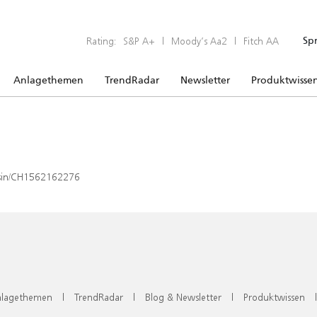
Rating:
S&P A+
|
Moody’s Aa2
|
Fitch AA
Sp
Anlagethemen
TrendRadar
Newsletter
Produktwisse
x/isin/CH1562162276
lagethemen
|
TrendRadar
|
Blog & Newsletter
|
Produktwissen
|