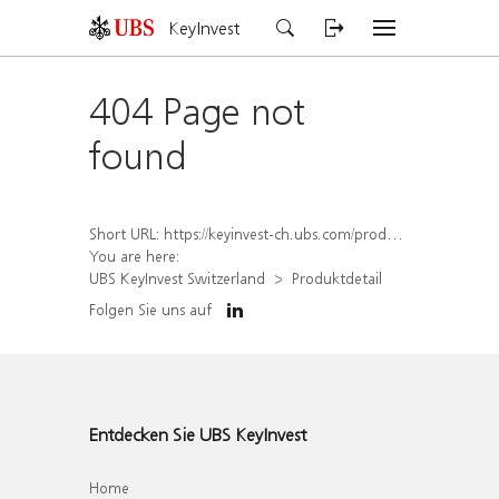
KeyInvest
404 Page not
found
Short URL:
https://keyinvest-ch.ubs.com/produkt/detail/index/isin/CH1562162292
You are here:
UBS KeyInvest Switzerland
Produktdetail
Folgen Sie uns auf
Entdecken Sie UBS KeyInvest
Home