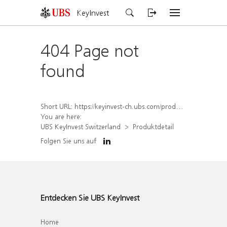
KeyInvest
404 Page not
found
Short URL:
https://keyinvest-ch.ubs.com/produkt/detail/index/isin/CH1562162482
You are here:
UBS KeyInvest Switzerland
Produktdetail
Folgen Sie uns auf
Entdecken Sie UBS KeyInvest
Home