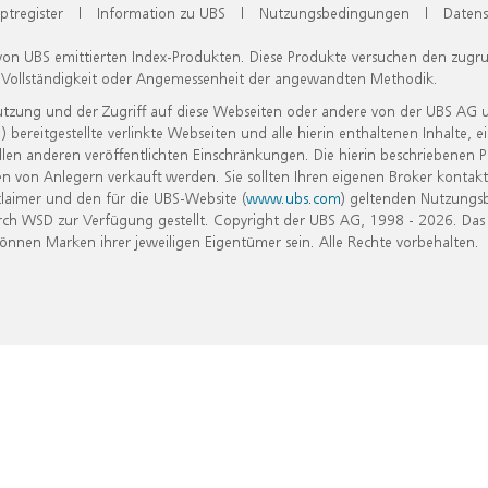
ptregister
|
Information zu UBS
|
Nutzungsbedingungen
|
Datens
 von UBS emittierten Index-Produkten. Diese Produkte versuchen den zugr
, Vollständigkeit oder Angemessenheit der angewandten Methodik.
Nutzung und der Zugriff auf diese Webseiten oder andere von der UBS AG 
eitgestellte verlinkte Webseiten und alle hierin enthaltenen Inhalte, e
allen anderen veröffentlichten Einschränkungen. Die hierin beschriebenen
n von Anlegern verkauft werden. Sie sollten Ihren eigenen Broker kontakt
laimer und den für die UBS-Website (
www.ubs.com
) geltenden Nutzungs
h WSD zur Verfügung gestellt. Copyright der UBS AG, 1998 - 2026. Das
nen Marken ihrer jeweiligen Eigentümer sein. Alle Rechte vorbehalten.