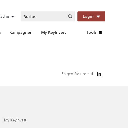
rache
Login
n
Kampagnen
My KeyInvest
Tools
Folgen Sie uns auf
My KeyInvest