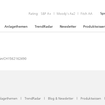
Rating:
S&P A+
|
Moody’s Aa2
|
Fitch AA
Sp
Anlagethemen
TrendRadar
Newsletter
Produktwisse
x/isin/CH1562162490
lagethemen
|
TrendRadar
|
Blog & Newsletter
|
Produktwissen
|