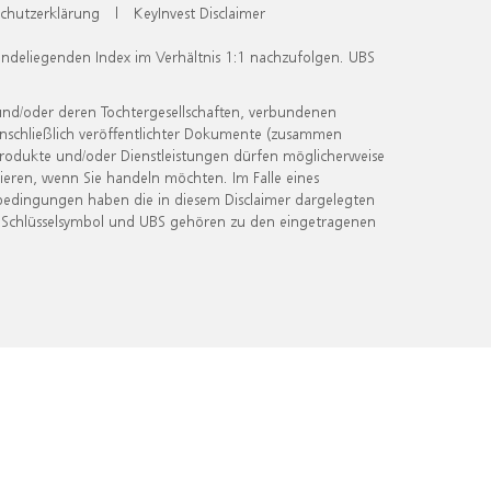
chutzerklärung
|
KeyInvest Disclaimer
undeliegenden Index im Verhältnis 1:1 nachzufolgen. UBS
und/oder deren Tochtergesellschaften, verbundenen
inschließlich veröffentlichter Dokumente (zusammen
 Produkte und/oder Dienstleistungen dürfen möglicherweise
ieren, wenn Sie handeln möchten. Im Falle eines
bedingungen haben die in diesem Disclaimer dargelegten
 Schlüsselsymbol und UBS gehören zu den eingetragenen