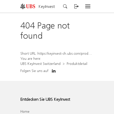
KeyInvest
404 Page not
found
Short URL:
https://keyinvest-ch.ubs.com/produkt/detail/index/isin/CH1562162607
You are here:
UBS KeyInvest Switzerland
Produktdetail
Folgen Sie uns auf
Entdecken Sie UBS KeyInvest
Home