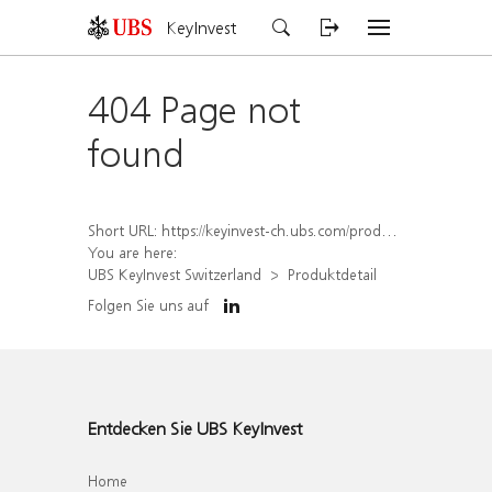
KeyInvest
404 Page not
found
Short URL:
https://keyinvest-ch.ubs.com/produkt/detail/index/isin/CH1562162698
You are here:
UBS KeyInvest Switzerland
Produktdetail
Folgen Sie uns auf
Entdecken Sie UBS KeyInvest
Home