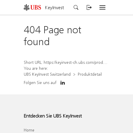
KeyInvest
404 Page not
found
Short URL:
https://keyinvest-ch.ubs.com/produkt/detail/index/isin/CH1562163217
You are here:
UBS KeyInvest Switzerland
Produktdetail
Folgen Sie uns auf
Entdecken Sie UBS KeyInvest
Home