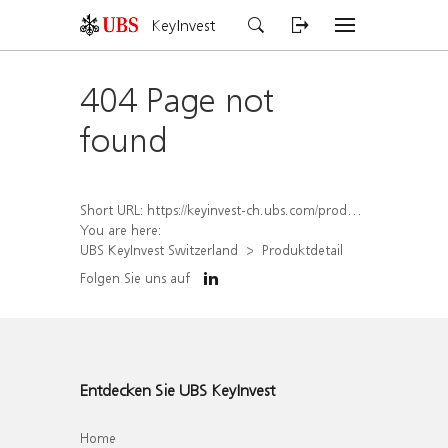
KeyInvest
404 Page not
found
Short URL:
https://keyinvest-ch.ubs.com/produkt/detail/index/isin/CH1562164223
You are here:
UBS KeyInvest Switzerland
Produktdetail
Folgen Sie uns auf
Entdecken Sie UBS KeyInvest
Home