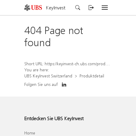
KeyInvest
404 Page not
found
Short URL:
https://keyinvest-ch.ubs.com/produkt/detail/index/isin/CH1562164231
You are here:
UBS KeyInvest Switzerland
Produktdetail
Folgen Sie uns auf
Entdecken Sie UBS KeyInvest
Home