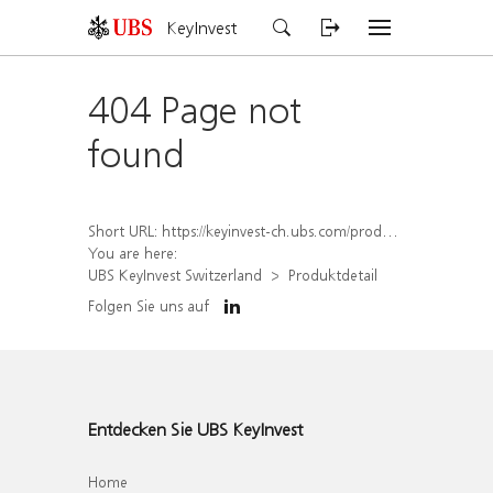
KeyInvest
404 Page not
found
Short URL:
https://keyinvest-ch.ubs.com/produkt/detail/index/isin/CH1562164397
You are here:
UBS KeyInvest Switzerland
Produktdetail
Folgen Sie uns auf
Entdecken Sie UBS KeyInvest
Home