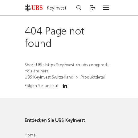
KeyInvest
404 Page not
found
Short URL:
https://keyinvest-ch.ubs.com/produkt/detail/index/isin/CH1562164439
You are here:
UBS KeyInvest Switzerland
Produktdetail
Folgen Sie uns auf
Entdecken Sie UBS KeyInvest
Home