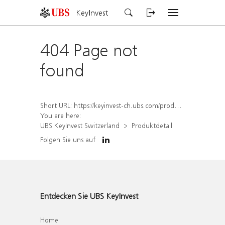
KeyInvest
404 Page not
found
Short URL:
https://keyinvest-ch.ubs.com/produkt/detail/index/isin/CH1562164751
You are here:
UBS KeyInvest Switzerland
Produktdetail
Folgen Sie uns auf
Entdecken Sie UBS KeyInvest
Home