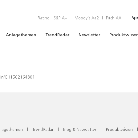
Rating:
S&P A+
|
Moody’s Aa2
|
Fitch AA
Sp
Anlagethemen
TrendRadar
Newsletter
Produktwisse
x/isin/CH1562164801
lagethemen
|
TrendRadar
|
Blog & Newsletter
|
Produktwissen
|