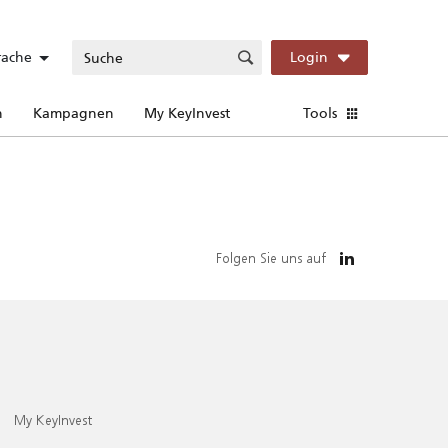
rache
Login
n
Kampagnen
My KeyInvest
Tools
Folgen Sie uns auf
My KeyInvest