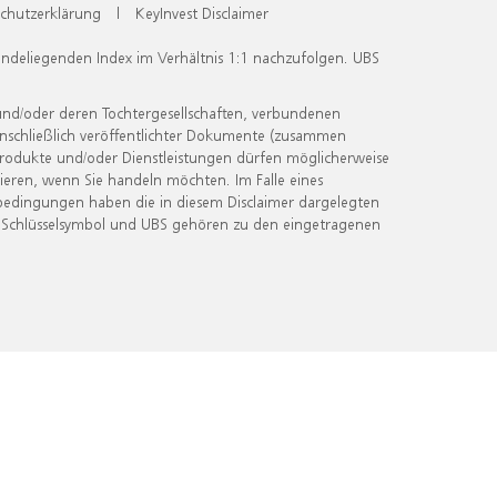
chutzerklärung
|
KeyInvest Disclaimer
undeliegenden Index im Verhältnis 1:1 nachzufolgen. UBS
und/oder deren Tochtergesellschaften, verbundenen
inschließlich veröffentlichter Dokumente (zusammen
 Produkte und/oder Dienstleistungen dürfen möglicherweise
ieren, wenn Sie handeln möchten. Im Falle eines
bedingungen haben die in diesem Disclaimer dargelegten
 Schlüsselsymbol und UBS gehören zu den eingetragenen