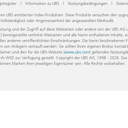
ptregister
|
Information zu UBS
|
Nutzungsbedingungen
|
Datens
 von UBS emittierten Index-Produkten. Diese Produkte versuchen den zugr
, Vollständigkeit oder Angemessenheit der angewandten Methodik.
Nutzung und der Zugriff auf diese Webseiten oder andere von der UBS AG 
eitgestellte verlinkte Webseiten und alle hierin enthaltenen Inhalte, e
allen anderen veröffentlichten Einschränkungen. Die hierin beschriebenen
n von Anlegern verkauft werden. Sie sollten Ihren eigenen Broker kontakt
laimer und den für die UBS-Website (
www.ubs.com
) geltenden Nutzungs
h WSD zur Verfügung gestellt. Copyright der UBS AG, 1998 - 2026. Das
nen Marken ihrer jeweiligen Eigentümer sein. Alle Rechte vorbehalten.