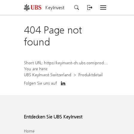
KeyInvest
404 Page not
found
Short URL:
https://keyinvest-ch.ubs.com/produkt/detail/index/isin/CH1562164827
You are here:
UBS KeyInvest Switzerland
Produktdetail
Folgen Sie uns auf
Entdecken Sie UBS KeyInvest
Home