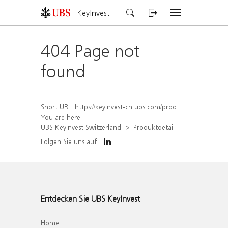
KeyInvest
404 Page not
found
Short URL:
https://keyinvest-ch.ubs.com/produkt/detail/index/isin/CH1562164900
You are here:
UBS KeyInvest Switzerland
Produktdetail
Folgen Sie uns auf
Entdecken Sie UBS KeyInvest
Home