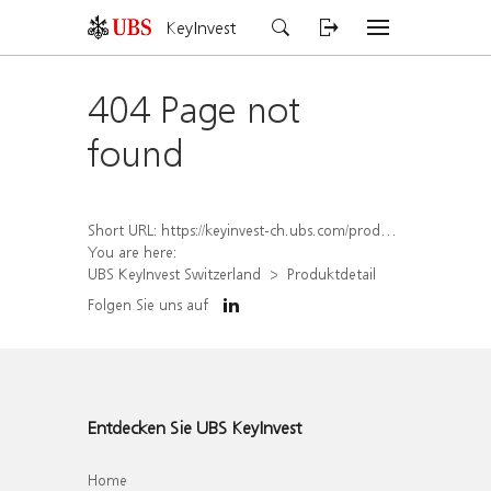
KeyInvest
404 Page not
found
Short URL:
https://keyinvest-ch.ubs.com/produkt/detail/index/isin/CH1562164942
You are here:
UBS KeyInvest Switzerland
Produktdetail
Folgen Sie uns auf
Entdecken Sie UBS KeyInvest
Home